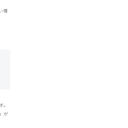
い環
す。
」が