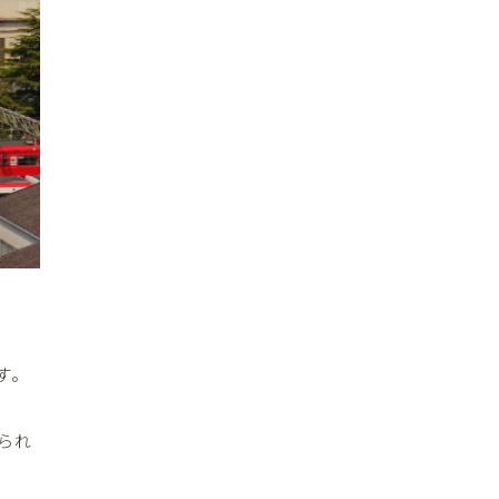
す。
られ