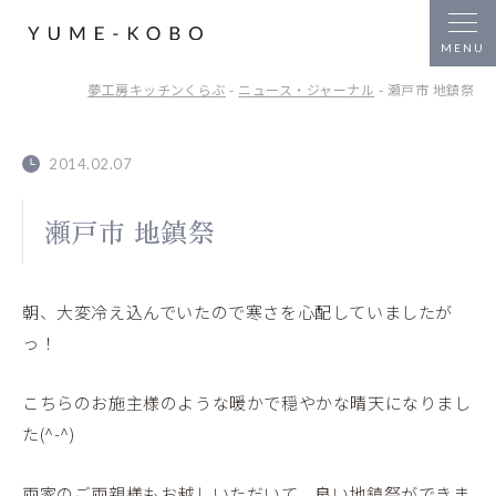
夢工房キッチンくらぶ
-
ニュース・ジャーナル
- 瀬戸市 地鎮祭
2014.02.07
瀬戸市 地鎮祭
朝、大変冷え込んでいたので寒さを心配していましたが
っ！
こちらのお施主様のような暖かで穏やかな晴天になりまし
た(^-^)
両家のご両親様もお越しいただいて、良い地鎮祭ができま