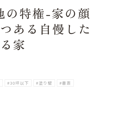
地の特権-家の顔
２つある自慢した
なる家
家
#30坪以下
#塗り壁
#書斎