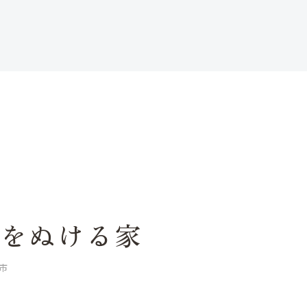
棚をぬける家
市