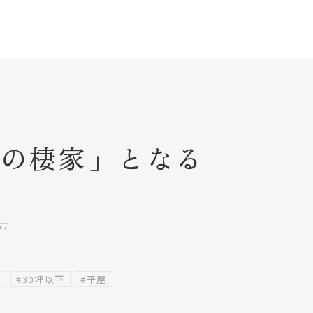
終の棲家」となる
屋
市
家
#30坪以下
#平屋