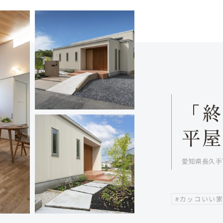
「
平
愛知県長久手
#カッコいい