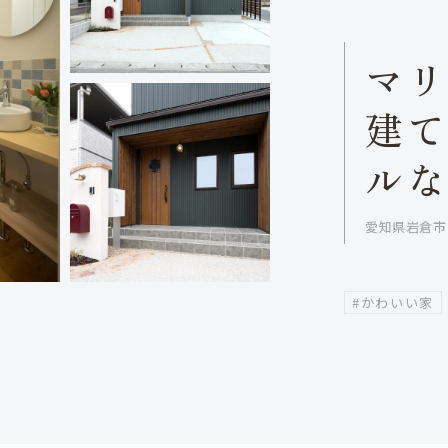
マ
建
ル
愛知県岩倉市
#かわいい家