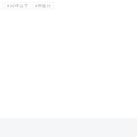
家
#30坪以下
#吹抜け