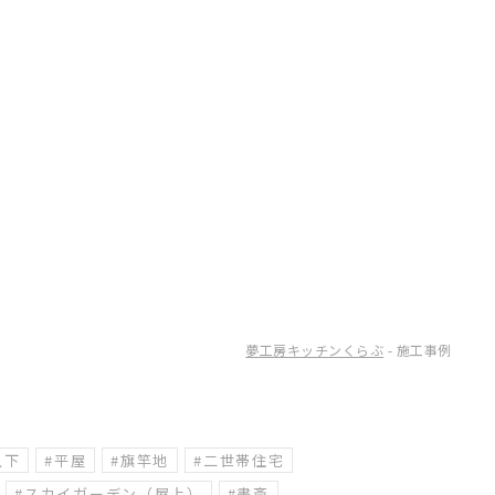
夢工房キッチンくらぶ
- 施工事例
以下
#平屋
#旗竿地
#二世帯住宅
#スカイガーデン（屋上）
#書斎