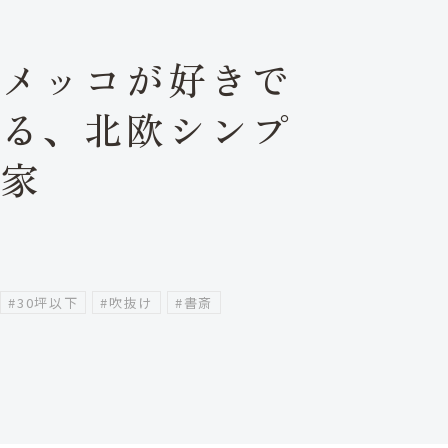
リメッコが好きで
てる、北欧シンプ
な家
#30坪以下
#吹抜け
#書斎