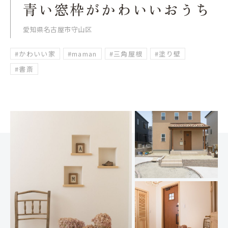
青い窓枠がかわいいおうち
愛知県名古屋市守山区
#かわいい家
#maman
#三角屋根
#塗り壁
#書斎