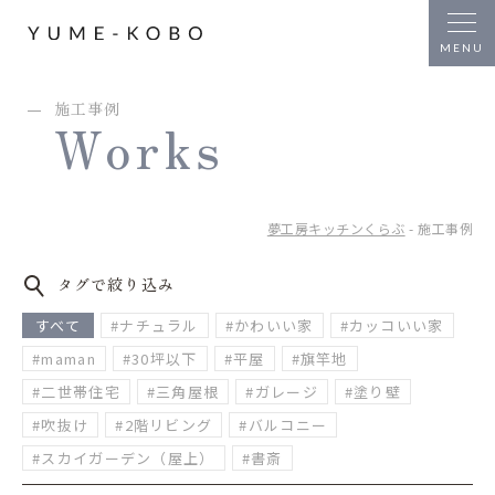
施工事例
Works
夢工房キッチンくらぶ
- 施工事例
タグで絞り込み
すべて
#ナチュラル
#かわいい家
#カッコいい家
#maman
#30坪以下
#平屋
#旗竿地
#二世帯住宅
#三角屋根
#ガレージ
#塗り壁
#吹抜け
#2階リビング
#バルコニー
#スカイガーデン（屋上）
#書斎