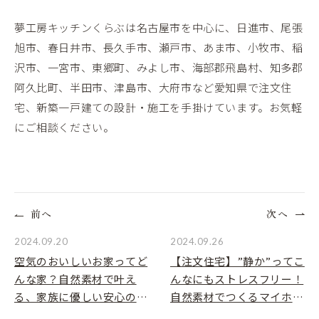
夢工房キッチンくらぶは名古屋市を中心に、日進市、尾張
旭市、春日井市、長久手市、瀬戸市、あま市、小牧市、稲
沢市、一宮市、東郷町、みよし市、海部郡飛島村、知多郡
阿久比町、半田市、津島市、大府市など愛知県で注文住
宅、新築一戸建ての設計・施工を手掛けています。お気軽
にご相談ください。
前へ
次へ
2024.09.20
2024.09.26
空気のおいしいお家ってど
【注文住宅】”静か”ってこ
んな家？自然素材で叶え
んなにもストレスフリー！
る、家族に優しい安心の住
自然素材でつくるマイホー
まいとは
ム